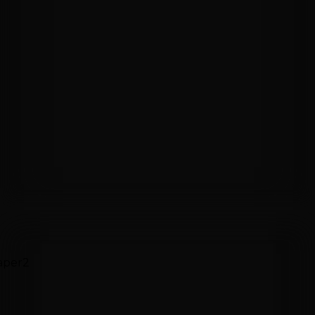
Каждый участник пройдёт все
Каждый уч
испытания, никто не выбывает
время иг