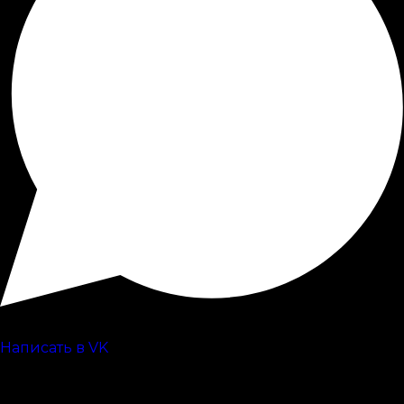
Написать в VK
`
`