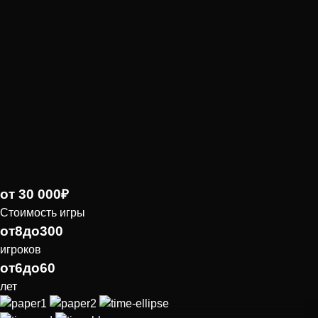
от
30 000
₽
Стоимость игры
от
8
до
300
игроков
от
6
до
60
лет