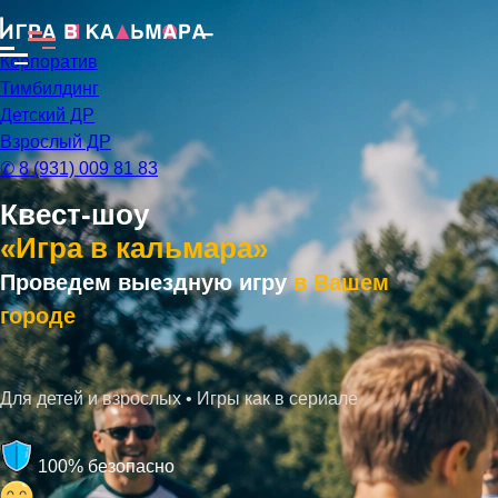
Корпоратив
Тимбилдинг
Детский ДР
Взрослый ДР
✆ 8 (931) 009 81 83
Квест-шоу
«Игра в кальмара»
Проведем выездную игру
в Вашем
городе
Для детей и взрослых • Игры как в сериале
100% безопасно