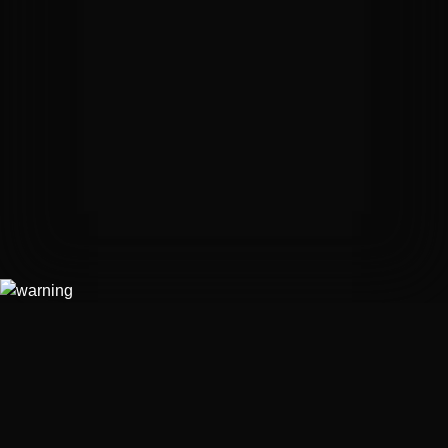
если проиграет в предыдущем.
За успешное завершение испытания участники
получают победные баллы.
Участник или команда участников, с наибольшим
количеством победных баллов, станут
победителями всей игры и получит от нас
памятный подарок или денежный приз
Для детей до 10 лет есть послабления. Для
взрослых команд: усложнения + по желанию
можем использовать шокер для проигравших
игроков.