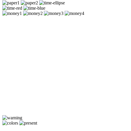
Каждый участник пройдёт все испытания, даже если проиграе
За успешное завершение испытания участники получают побед
Участник, набравший больше всех победных баллов, станет поб