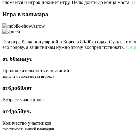
сломается и игрок покинет игру. Цель: дойти до конца моста.
О
Игра в кальмара
Эта игра была популярной в Корее в 80-90х годах. Суть в том,
его голову, а защитникам нужно этому воспрепятствовать.
Опц
от
60
минут
Продолжительность испытаний
зависит от количества игроков
от
6
до
60
лет
Возраст участников
от
4
до
50
уч.
Количество участников
вместимость нашей площадки