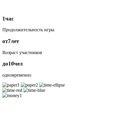
1
час
Продолжительность игры
от
7
лет
Возраст участников
до
10
чел
одновременно