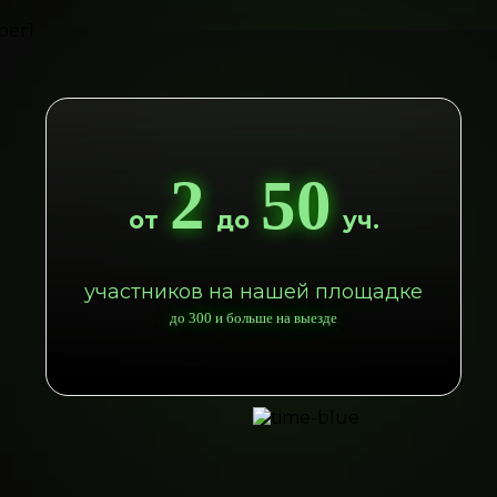
2
50
от
до
уч.
участников на нашей площадке
до 300 и больше на выезде