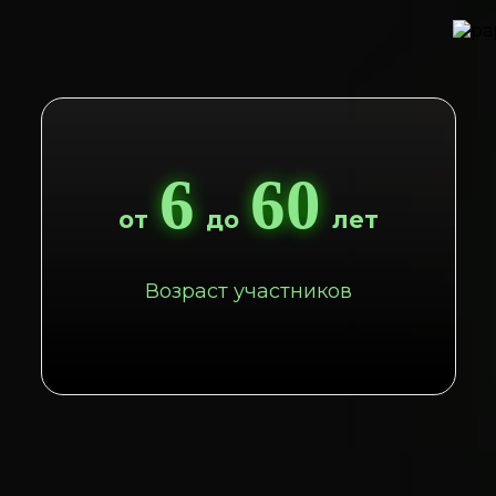
6
60
от
до
лет
Возраст участников