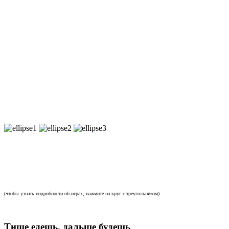
Игры, как в сериале!
(чтобы узнать подробности об играх, нажмите на круг с треугольником)
Тише едешь, дальше будешь