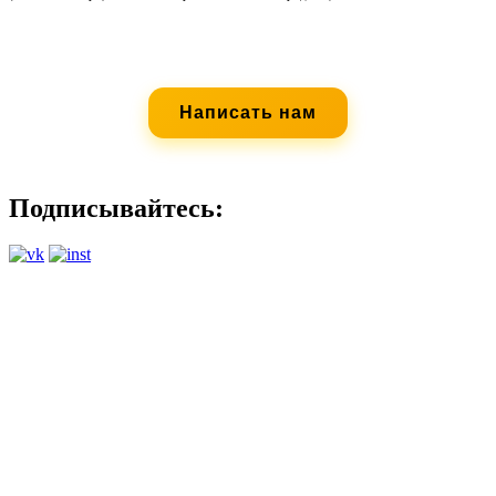
Ничего не подошло? Не беда.
Проведем выездную игру на Вашей площадке! :)
Написать нам
Подписывайтесь:
Организатор:
IGRA
ИП Коршунова Е.А.
ИНН 525706304729
ОГРН 324527500068482