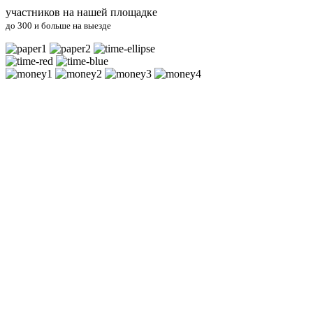
участников на нашей площадке
до 300 и больше на выезде
Каждый участник пройдёт все испытания, никто не выбывает
Каждый участник получит на время игры футболку, как в
сериале