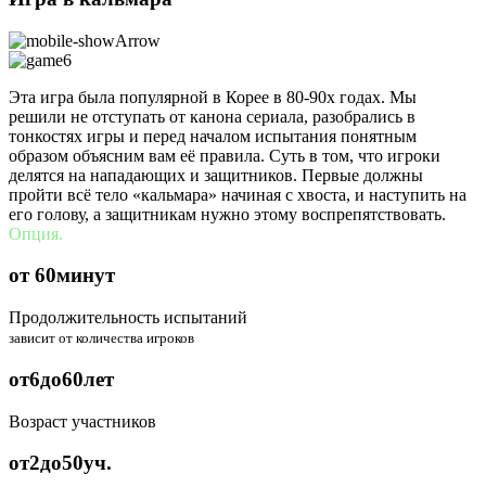
Эта игра была популярной в Корее в 80-90х годах. Мы
решили не отступать от канона сериала, разобрались в
тонкостях игры и перед началом испытания понятным
образом объясним вам её правила. Суть в том, что игроки
делятся на нападающих и защитников. Первые должны
пройти всё тело «кальмара» начиная с хвоста, и наступить на
его голову, а защитникам нужно этому воспрепятствовать.
Опция.
от
60
минут
Продолжительность испытаний
зависит от количества игроков
от
6
до
60
лет
Возраст участников
от
2
до
50
уч.