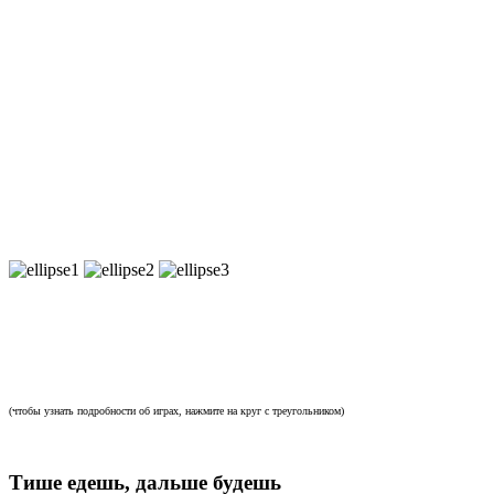
Игры, как в сериале!
(чтобы узнать подробности об играх, нажмите на круг с треугольником)
Тише едешь, дальше будешь