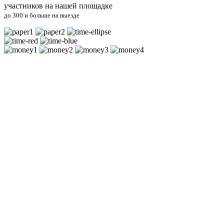
участников на нашей площадке
до 300 и больше на выезде
Каждый участник пройдёт все испытания, никто не выбывает
Каждый участник получит на время игры футболку, как в
сериале