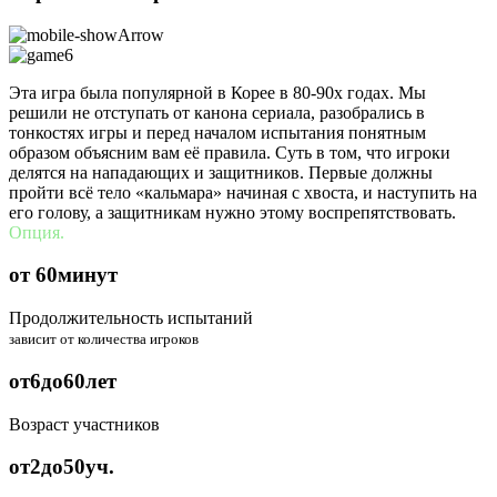
Эта игра была популярной в Корее в 80-90х годах. Мы
решили не отступать от канона сериала, разобрались в
тонкостях игры и перед началом испытания понятным
образом объясним вам её правила. Суть в том, что игроки
делятся на нападающих и защитников. Первые должны
пройти всё тело «кальмара» начиная с хвоста, и наступить на
его голову, а защитникам нужно этому воспрепятствовать.
Опция.
от
60
минут
Продолжительность испытаний
зависит от количества игроков
от
6
до
60
лет
Возраст участников
от
2
до
50
уч.