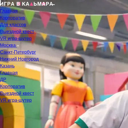
Главная
Корпоратив
Для классов
Выездной квест
VR игра-шутер
Москва
Санкт-Петербург
Нижний Новгород
Казань
Главная
ДР
Корпоратив
Выездной квест
VR игра-шутер