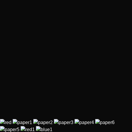
✔ Дискотека 30 мин
85 000 р.
Включено 20 игроков. Доп. игроки по: 3000 р.
✔ Квест "Игра в кальмара" 8 игр, 1,5 часа
✔ Лофт для праздника 160м2 1 час
✔ Бумажная дискотека, челендж-пати или музлото 30
мин
персонаж "Кукла"